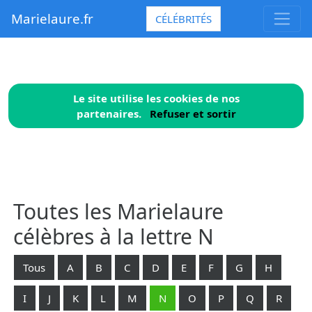
Marielaure.fr
CÉLÉBRITÉS
Le site utilise les cookies de nos
partenaires.
Refuser et sortir
Toutes les Marielaure
célèbres à la lettre N
Tous
A
B
C
D
E
F
G
H
I
J
K
L
M
N
O
P
Q
R