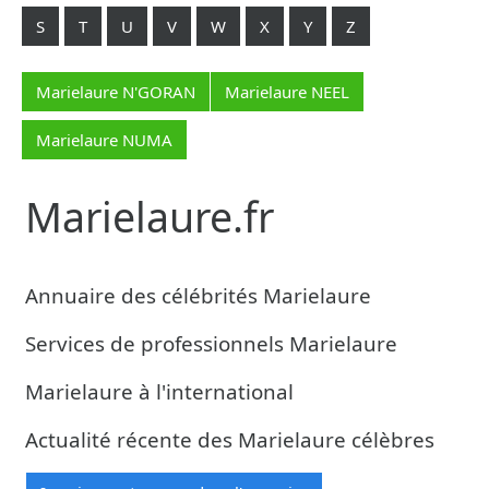
S
T
U
V
W
X
Y
Z
Marielaure N'GORAN
Marielaure NEEL
Marielaure NUMA
Marielaure.fr
Annuaire des célébrités Marielaure
Services de professionnels Marielaure
Marielaure à l'international
Actualité récente des Marielaure célèbres