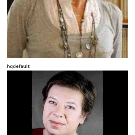
hqdefault